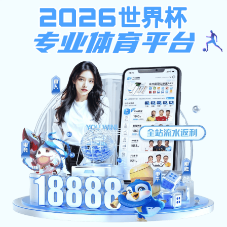
世界杯体育在线（中国）唯一官方网
站
网
公
企
业
成
公
站
司
业
务
果
司
首
概
资
范
业
党
页
况
质
围
绩
建